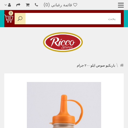
قائمة رغباتي (0)
0
باربكيو صوص ايلو ٢٠٠ جرام